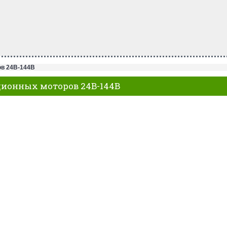
в 24В-144В
ионных моторов 24В-144В