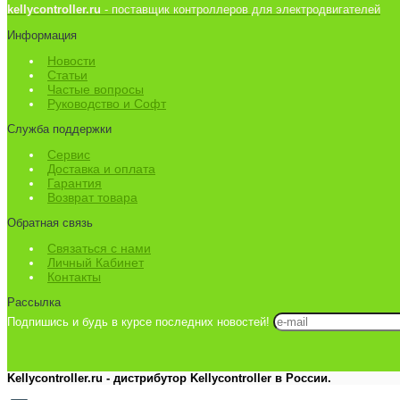
kellycontroller.ru
- поставщик контроллеров для электродвигателей
Информация
Новости
Статьи
Частые вопросы
Руководство и Софт
Служба поддержки
Сервис
Доставка и оплата
Гарантия
Возврат товара
Обратная связь
Связаться с нами
Личный Кабинет
Контакты
Рассылка
Подпишись и будь в курсе последних новостей!
Kellycontroller.ru - дистрибутор Kellycontroller в России.