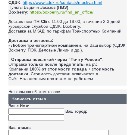
СДЭК
:
https://www.cdek.ru/contacts/moskva.html
Пункты Выдачи Заказов
(ПВЗ)
Boxberry
:
https://boxberry.ru/find_an_office/
Доставляем
ПН-СБ
с 11:00 до 18:00, в течении 2-3 дней
курьерской службой СДЭК, Boxberry.
Доставка за МКАД: по тарифам Транспортных Компаний.
Доставка в регионы:
-
Любой транспортной компанией
, на Ваш выбор (СДЭК,
Boxberry, ПЭК, Деловые Линии и др.).
-
Отправка посылкой через "Почту России"
.
Отправка
только после предоплаты
на р\с
Компании
100% от стоимости товара + стоимость
доставки
. Стоимость доставки включается в
Счёт.
Наложенным платежом не работаем
.
Нет отзывов об этом товаре.
Написать отзыв
Ваше Имя:
Ваш город:
Ваш отзыв: