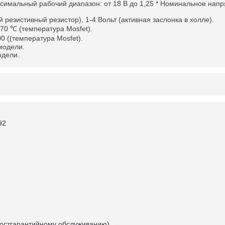
симальный рабочий диапазон: от 18 В до 1,25 * Номинальное напр
 резистивный резистор), 1-4 Вольт (активная заслонка в холле).
70 ℃ (температура Mosfet).
0 ((температура Mosfet).
 модели.
одели.
92
постгарантийному обслуживанию),