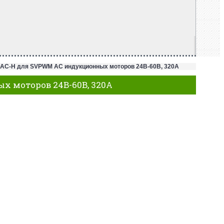
AC-H для SVPWM AC индукционных моторов 24В-60В, 320А
 моторов 24В-60В, 320А