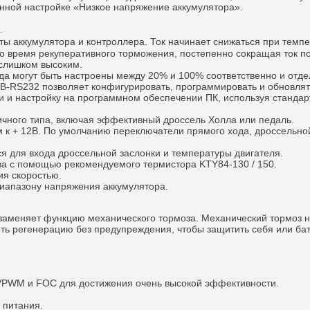
анной настройке «Низкое напряжение аккумулятора».
.
ты аккумулятора и контроллера.
Ток начинает снижаться при темпе
во время рекуперативного торможения, постепенно сокращая ток 
 слишком высоким.
ода могут быть настроены между 20% и 100% соответственно и отде
USB-RS232 позволяет конфигурировать, программировать и обновл
и и настройку на программном обеспечении ПК, используя стандар
личного типа, включая эффективный дроссель Холла или педаль.
 к + 12В.
По умолчанию переключатели прямого хода, дроссельной
ся для входа дроссельной заслонки и температуры двигателя.
ва с помощью рекомендуемого термистора KTY84-130 / 150.
ия скоростью.
диапазону напряжения аккумулятора.
 заменяет функцию механического тормоза.
Механический тормоз н
ь регенерацию без предупреждения, чтобы защитить себя или бата
SVPWM и FOC для достижения очень высокой эффективности.
 питания.