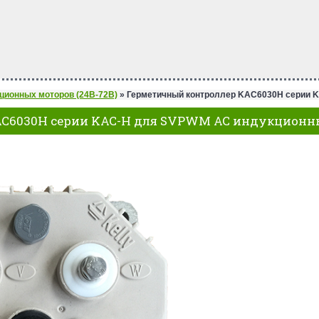
ционных моторов (24В-72В)
»
Герметичный контроллер KAC6030H серии K
C6030H серии KAC-H для SVPWM AC индукционных