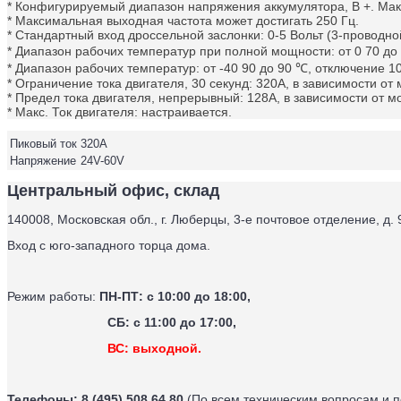
* Конфигурируемый диапазон напряжения аккумулятора, B +.
Мак
* Максимальная выходная частота может достигать 250 Гц.
* Стандартный вход дроссельной заслонки: 0-5 Вольт (3-проводной
* Диапазон рабочих температур при полной мощности: от 0 70 до 
* Диапазон рабочих температур: от -40 90 до 90 ℃, отключение 10
* Ограничение тока двигателя, 30 секунд: 320А, в зависимости от
* Предел тока двигателя, непрерывный: 128А, в зависимости от м
* Макс. Ток двигателя: настраивается.
Пиковый ток
320А
Напряжение
24V-60V
Центральный офис, склад
140008, Московская обл., г. Люберцы, 3-е почтовое отделение, д. 
Вход с юго-западного торца дома.
Режим работы:
ПН-ПТ: с 10:00 до 18:00,
СБ: с 11:00 до 17:00,
ВС: выходной.
Телефоны:
8 (495) 508 64 80
(По всем техническим вопросам и 