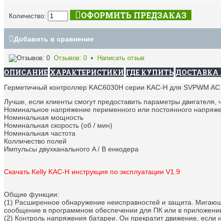
ОФОРМИТЬ ПРЕДЗАКАЗ
Количество:
Добавить в сравнение
Отзывов: 0
•
Написать отзыв
ОПИСАНИЕ
ХАРАКТЕРИСТИКИ
ГДЕ КУПИТЬ
ДОСТАВКА 
Герметичный контроллер KAC6030H серии KAC-H для SVPWM AC 
Лучше, если клиенты смогут предоставить параметры двигателя,
Номинальное напряжение переменного или постоянного напряжени
Номинальная мощность
Номинальная скорость (об / мин)
Номинальная частота
Колличество полей
Импульсы двухканального A / B
енкодера
Скачать Kelly KAC-H инструкция по эксплуатации V1.9
Общие функции:
(1) Расширенное обнаружение неисправностей и защита.
Мигающи
сообщение в программном обеспечении для ПК или в приложении
(2) Контроль напряжения батареи.
Он прекратит движение, если 