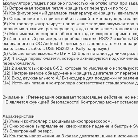
аккумулятора упадет, пока оно полностью не отключится при зад
(3) Встроенная токовая петля и защита от перегрузки по току.
(4) Конфигурируемый диапазон температурной защиты двигателя
(5) Сокращение тока при низкой и высокой температуре для защи
(6) Контроллер контролирует напряжение зарядки аккумулятора 
полностью отключая регенерацию, когда напряжение становится
(7) Максимальная скорость обратного хода и скорость прямого х
(8) 4-контактный разъем для преобразователя RS232 и кабель 
основанного на ОС Android. Люди могут выполнять те же операци
использовать кабель USB-RS232 от Kelly напрямую)
(9) Обеспечение выхода +5 В и + 12 В для питания датчиков раз
(10) 4 входа переключателя, которые активируются подключением
переключателя.
(11) 2 аналоговых входа 0-5В, которые по умолчанию используют
(12) Настраиваемое обнаружение и защита двигателя от перегре
(13) Вход двухканального A / B-энкодера для поддержки управлен
(14) Источник питания контроллера соответствует стандартному 
Внимание !: Регенерация оказывает тормозящее действие, но не
НЕ является функцией безопасности!
Контроллер может остановит
Характеристики
(1) Умный контроллер с мощным микропроцессором.
(2) Синхронное выпрямление, сверхнизкое падение и быстрые 
(3) Электронный реверс.
(4) Контроль напряжения на 3 фазах двигателя, шине и источнике