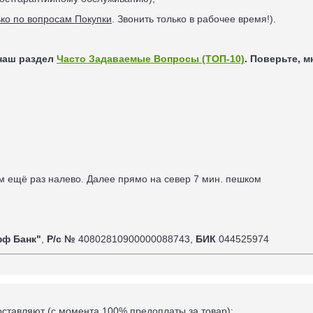
ько по вопросам Покупки
. Звонить только в рабочее время!).
наш раздел
Часто Задаваемые Вопросы (ТОП-10)
. Поверьте, 
ом ещё раз налево. Далее прямо на север 7
мин. пешком
фф Банк"
,
Р/с №
40802810900000088743,
БИК
044525974
оставляют (
с момента 100% предоплаты за товар
):