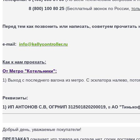
8 (800) 100 80 25
(Бесплатный звонок по России,
тол
Перед тем как позвонить или написать, советуем прочитать 
e
mail
:
info@kellycontroller.ru
-
Как к нам проехать:
От Метро "Котельники":
1) Выход с последнего вагона из метро. С эсклатора налево, пот
Реквизиты:
1) ИП АНТОНОВ С.В,
ОГРНИП 312501820200019,
в
АО "Тинько
Добрый день, уважаемые покупатели!
ПРЕДЗАКАЗ
означает, что товара на складе нет, сроки доставки с