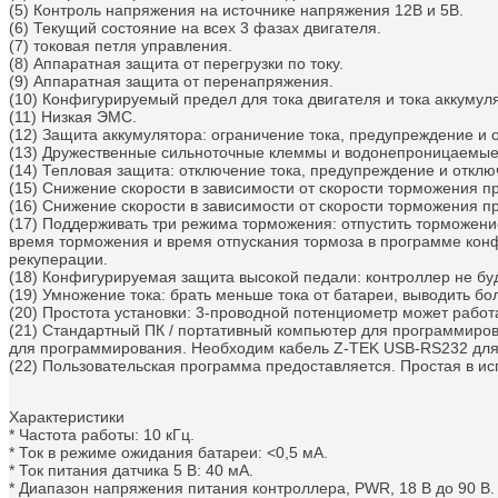
(5) Контроль напряжения на источнике напряжения 12В и 5В.
(6) Текущий состояние на всех 3 фазах двигателя.
(7) токовая петля управления.
(8) Аппаратная защита от перегрузки по току.
(9) Аппаратная защита от перенапряжения.
(10) Конфигурируемый предел для тока двигателя и тока аккумул
(11) Низкая ЭМС.
(12) Защита аккумулятора: ограничение тока, предупреждение и
(13) Дружественные сильноточные клеммы и водонепроницаемые 
(14) Тепловая защита: отключение тока, предупреждение и отклю
(15) Снижение скорости в зависимости от скорости торможения 
(16) Снижение скорости в зависимости от скорости торможения п
(17) Поддерживать три режима торможения: отпустить торможен
время торможения и время отпускания тормоза в программе кон
рекуперации.
(18) Конфигурируемая защита высокой педали: контроллер не буд
(19) Умножение тока: брать меньше тока от батареи, выводить бо
(20) Простота установки: 3-проводной потенциометр может работ
(21) Стандартный ПК / портативный компьютер для программиро
для программирования. Необходим кабель Z-TEK USB-RS232 для
(22) Пользовательская программа предоставляется.
Простая в ис
Характеристики
* Частота работы: 10 кГц.
* Ток в режиме ожидания батареи: <0,5 мА.
* Ток питания датчика 5 В: 40 мА.
* Диапазон напряжения питания контроллера, PWR, 18 В до 90 В.