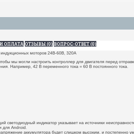
И ОПЛАТА
ОТЗЫВЫ (0)
ВОПРОС-ОТВЕТ (0)
индукционных моторов 24В-60В, 320А
 чтобы мы могли настроить контроллер для двигателя перед отпра
я. Например, 42 В переменного тока = 60 В постоянного тока.
й светодиодный индикатор указывает на источники неисправносте
 для Android.
напряжение аккумулятора будет слишком высоким, и постепенно у