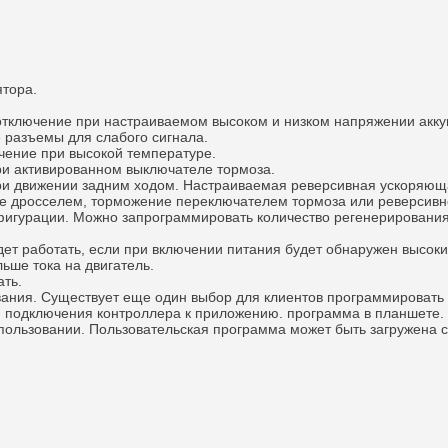
ятора.
 отключение при настраиваемом высоком и низком напряжении акку
разъемы для слабого сигнала.
чение при высокой температуре.
при активированном выключателе тормоза.
ри движении задним ходом.
Настраиваемая реверсивная ускоряющ
ие дросселем, торможение переключателем тормоза или реверсив
фигурации. Можно запрограммировать количество регенерирования
ет работать, если при включении питания будет обнаружен высокий
льше тока на двигатель.
ать.
вания. Существует еще один выбор для клиентов программировать
 подключения контроллера к приложению. программа в планшете.
пользовании. Пользовательская программа может быть загружена с