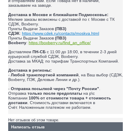
и отправляем Вам. Если Товара нет в наличии,
заказываем на заводе.
Доставка в Москве и ближайшем Подмосковье:
Мелкие заказы возможны с доставкой по г. Москве с ТК
СДЭК, Boxberry.
Пункты Выдачи Заказов
(ПВЗ)
СДЭК
:
https://www.cdek.ru/contacts/moskva.html
Пункты Выдачи Заказов
(ПВЗ)
Boxberry
:
https://boxberry.ru/find_an_office/
Доставляем
ПН-СБ
с 11:00 до 18:00, в течении 2-3 дней
курьерской службой СДЭК, Boxberry.
Доставка за МКАД: по тарифам Транспортных Компаний.
Доставка в регионы:
-
Любой транспортной компанией
, на Ваш выбор (СДЭК,
Boxberry, ПЭК, Деловые Линии и др.).
-
Отправка посылкой через "Почту России"
.
Отправка
только после предоплаты
на р\с
Компании
100% от стоимости товара + стоимость
доставки
. Стоимость доставки включается в
Счёт.
Наложенным платежом не работаем
.
Нет отзывов об этом товаре.
Написать отзыв