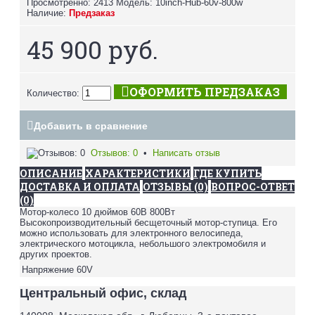
Просмотренно: 2413
Модель:
10inch-Hub-60v-800w
Наличие:
Предзаказ
45 900 руб.
ОФОРМИТЬ ПРЕДЗАКАЗ
Количество:
Добавить в сравнение
Отзывов: 0
•
Написать отзыв
ОПИСАНИЕ
ХАРАКТЕРИСТИКИ
ГДЕ КУПИТЬ
ДОСТАВКА И ОПЛАТА
ОТЗЫВЫ (0)
ВОПРОС-ОТВЕТ
(0)
Мотор-колесо 10 дюймов 60В 800Вт
Высокопроизводительный бесщеточный мотор-ступица. Его
можно использовать для электронного велосипеда,
электрического мотоцикла, небольшого электромобиля и
других проектов.
Напряжение
60V
Центральный офис, склад