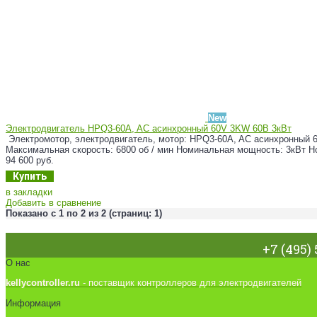
New
Электродвигатель HPQ3-60A, AC асинхронный 60V 3KW 60В 3кВт
Электромотор, электродвигатель, мотор: HPQ3-60A, AC асинхронный 6
Максимальная скорость: 6800 об / мин Номинальная мощность: 3кВт Но
94 600 руб.
Купить
в закладки
Добавить в сравнение
Показано с 1 по 2 из 2 (страниц: 1)
+7 (495) 
О нас
kellycontroller.ru
- поставщик контроллеров для электродвигателей
Информация