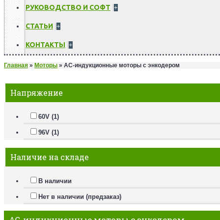
РУКОВОДСТВО И СОФТ
+
СТАТЬИ
+
КОНТАКТЫ
+
Главная
»
Моторы
»
AC-индукционные моторы с энкодером
Очистить фильтр
Напряжение
60V (1)
96V (1)
Наличие на складе
В наличии
Нет в наличии (предзаказ)
AC-индукционные моторы с энкодером