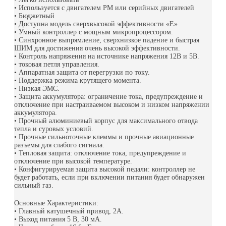
• Используется с двигателем PM или серийных двигателей
• Бюджетный
• Доступна модель сверхвысокой эффективности «E»
• Умный контроллер с мощным микропроцессором.
• Синхронное выпрямление, сверхнизкое падение и быстрая
ШИМ для достижения очень высокой эффективности.
• Контроль напряжения на источнике напряжения 12В и 5В.
• токовая петля управления.
• Аппаратная защита от перегрузки по току.
• Поддержка режима крутящего момента.
• Низкая ЭМС.
• Защита аккумулятора: ограничение тока, предупреждение и
отключение при настраиваемом высоком и низком напряжении
аккумулятора.
• Прочный алюминиевый корпус для максимального отвода
тепла и суровых условий.
• Прочные сильноточные клеммы и прочные авиационные
разъемы для слабого сигнала.
• Тепловая защита: отключение тока, предупреждение и
отключение при высокой температуре.
• Конфигурируемая защита высокой педали: контроллер не
будет работать, если при включении питания будет обнаружен
сильный газ.
Основные Характеристики:
• Главный катушечный привод, 2А.
• Выход питания 5 В, 30 мА.