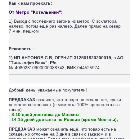
Как к нам проехать:
От Метро "Котельники":
1) Выход с последнего вагона из метро. С эсклатора
налево, потом ещё раз налево. Далее прямо на север
7
мин. пешком
Реквизиты:
1) ИП АНТОНОВ С.В,
ОГРНИП 312501820200019,
в
АО
"Тинькофф Банк"
,
Р/с
№
40802810900000088743,
БИК
044525974
Добрый день, уважаемые покупатели!
ПРЕДЗАКАЗ
означает, что товара на складе нет, сроки
доставки составляют (
с момента 100% предоплаты за
товар
):
- 8-10 дней доставка до Москвы,
- 14-15 дней доставка по России (кроме Москвы),
ПРЕДЗАКАЗ
может означать ещё, что товар есть на
складе, но отложен на 3 дня в связи с заказом и в
ожидании оплаты.
Перед тем как оформить такой заказ,