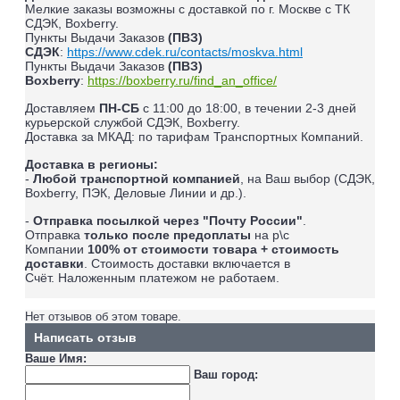
Мелкие заказы возможны с доставкой по г. Москве с ТК
СДЭК, Boxberry.
Пункты Выдачи Заказов
(ПВЗ)
СДЭК
:
https://www.cdek.ru/contacts/moskva.html
Пункты Выдачи Заказов
(ПВЗ)
Boxberry
:
https://boxberry.ru/find_an_office/
Доставляем
ПН-СБ
с 11:00 до 18:00, в течении 2-3 дней
курьерской службой СДЭК, Boxberry.
Доставка за МКАД: по тарифам Транспортных Компаний.
Доставка в регионы:
-
Любой транспортной компанией
, на Ваш выбор (СДЭК,
Boxberry, ПЭК, Деловые Линии и др.).
-
Отправка посылкой через "Почту России"
.
Отправка
только после предоплаты
на р\с
Компании
100% от стоимости товара + стоимость
доставки
. Стоимость доставки включается в
Счёт.
Наложенным платежом не работаем
.
Нет отзывов об этом товаре.
Написать отзыв
Ваше Имя:
Ваш город: