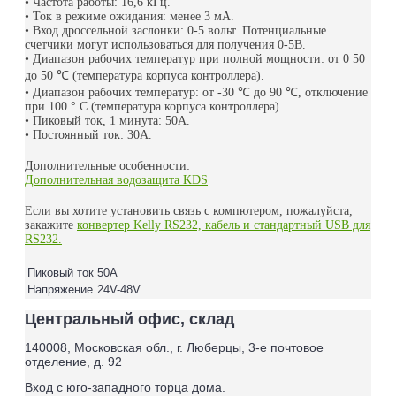
• Частота работы: 16,6 кГц.
• Ток в режиме ожидания: менее 3 мА.
• Вход дроссельной заслонки: 0-5 вольт. Потенциальные
счетчики могут использоваться для получения 0-5В.
• Диапазон рабочих температур при полной мощности: от 0 50
до 50
℃
(температура корпуса контроллера).
• Диапазон рабочих температур: от -30
℃
до 90
℃
, отключение
при 100 ° C (температура корпуса контроллера).
• Пиковый ток, 1 минута: 50А.
• Постоянный ток: 30А.
Дополнительные особенности:
Дополнительная водозащита KDS
Если вы хотите установить связь с компютером, пожалуйста,
закажите
конвертер Kelly RS232, кабель и стандартный USB для
RS232.
Пиковый ток
50A
Напряжение
24V-48V
Центральный офис, склад
140008, Московская обл., г. Люберцы, 3-е почтовое
отделение, д. 92
Вход с юго-западного торца дома.