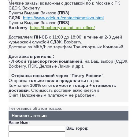
Мелкие заказы возможны с доставкой по г. Москве с ТК
СДЭК, Boxberry.
Пункты Выдачи Заказов
(ПВЗ)
СДЭК
:
https://www.cdek.ru/contacts/moskva.html
Пункты Выдачи Заказов
(ПВЗ)
Boxberry
:
https://boxberry.ru/find_an_office/
Доставляем
ПН-СБ
с 11:00 до 18:00, в течении 2-3 дней
курьерской службой СДЭК, Boxberry.
Доставка за МКАД: по тарифам Транспортных Компаний.
Доставка в регионы:
-
Любой транспортной компанией
, на Ваш выбор (СДЭК,
Boxberry, ПЭК, Деловые Линии и др.).
-
Отправка посылкой через "Почту России"
.
Отправка
только после предоплаты
на р\с
Компании
100% от стоимости товара + стоимость
доставки
. Стоимость доставки включается в
Счёт.
Наложенным платежом не работаем
.
Нет отзывов об этом товаре.
Написать отзыв
Ваше Имя:
Ваш город: