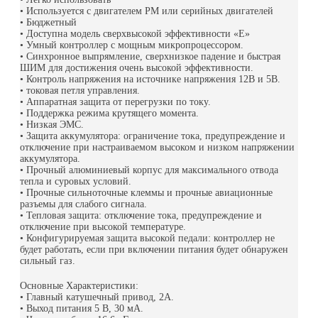
• Используется с двигателем PM или серийных двигателей
• Бюджетный
• Доступна модель сверхвысокой эффективности «E»
• Умный контроллер с мощным микропроцессором.
• Синхронное выпрямление, сверхнизкое падение и быстрая
ШИМ для достижения очень высокой эффективности.
• Контроль напряжения на источнике напряжения 12В и 5В.
• токовая петля управления.
• Аппаратная защита от перегрузки по току.
• Поддержка режима крутящего момента.
• Низкая ЭМС.
• Защита аккумулятора: ограничение тока, предупреждение и
отключение при настраиваемом высоком и низком напряжении
аккумулятора.
• Прочный алюминиевый корпус для максимального отвода
тепла и суровых условий.
• Прочные сильноточные клеммы и прочные авиационные
разъемы для слабого сигнала.
• Тепловая защита: отключение тока, предупреждение и
отключение при высокой температуре.
• Конфигурируемая защита высокой педали: контроллер не
будет работать, если при включении питания будет обнаружен
сильный газ.
Основные Характеристики:
• Главный катушечный привод, 2А.
• Выход питания 5 В, 30 мА.