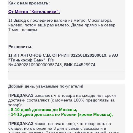
Как к нам проехать:
От Метро "Котельники":
1) Выход с последнего вагона из метро. С эсклатора
налево, потом ещё раз налево. Далее прямо на север
7
мин. пешком
Реквизиты:
1) ИП АНТОНОВ С.В,
ОГРНИП 312501820200019,
в
АО
"Тинькофф Банк"
,
Р/с
№
40802810900000088743,
БИК
044525974
Добрый день, уважаемые покупатели!
ПРЕДЗАКАЗ
означает, что товара на складе нет, сроки
доставки составляют (
с момента 100% предоплаты за
товар
):
- 8-10 дней доставка до Москвы,
- 14-15 дней доставка по России (кроме Москвы),
ПРЕДЗАКАЗ
может означать ещё, что товар есть на
складе, но отложен на 3 дня в связи с заказом и в
ожидании оплаты.
Перед тем как оформить такой заказ,