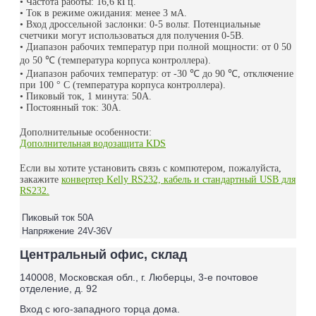
• Частота работы: 16,6 кГц.
• Ток в режиме ожидания: менее 3 мА.
• Вход дроссельной заслонки: 0-5 вольт. Потенциальные
счетчики могут использоваться для получения 0-5В.
• Диапазон рабочих температур при полной мощности: от 0 50
до 50
℃
(температура корпуса контроллера).
• Диапазон рабочих температур: от -30
℃
до 90
℃
, отключение
при 100 ° C (температура корпуса контроллера).
• Пиковый ток, 1 минута: 50А.
• Постоянный ток: 30А.
Дополнительные особенности:
Дополнительная водозащита KDS
Если вы хотите установить связь с компютером, пожалуйста,
закажите
конвертер Kelly RS232, кабель и стандартный USB для
RS232.
Пиковый ток
50A
Напряжение
24V-36V
Центральный офис, склад
140008, Московская обл., г. Люберцы, 3-е почтовое
отделение, д. 92
Вход с юго-западного торца дома.