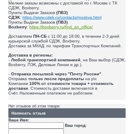
Мелкие заказы возможны с доставкой по г. Москве с ТК
СДЭК, Boxberry.
Пункты Выдачи Заказов
(ПВЗ)
СДЭК
:
https://www.cdek.ru/contacts/moskva.html
Пункты Выдачи Заказов
(ПВЗ)
Boxberry
:
https://boxberry.ru/find_an_office/
Доставляем
ПН-СБ
с 11:00 до 18:00, в течении 2-3 дней
курьерской службой СДЭК, Boxberry.
Доставка за МКАД: по тарифам Транспортных Компаний.
Доставка в регионы:
-
Любой транспортной компанией
, на Ваш выбор (СДЭК,
Boxberry, ПЭК, Деловые Линии и др.).
-
Отправка посылкой через "Почту России"
.
Отправка
только после предоплаты
на р\с
Компании
100% от стоимости товара + стоимость
доставки
. Стоимость доставки включается в
Счёт.
Наложенным платежом не работаем
.
Нет отзывов об этом товаре.
Написать отзыв
Ваше Имя:
Ваш город: