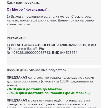
Как к нам проехать:
От Метро "Котельники":
1) Выход с последнего вагона из метро. С эсклатора
налево, потом ещё раз налево. Далее прямо на север
7
мин. пешком
Реквизиты:
1) ИП АНТОНОВ С.В,
ОГРНИП 312501820200019,
в
АО
"Тинькофф Банк"
,
Р/с
№
40802810900000088743,
БИК
044525974
Добрый день, уважаемые покупатели!
ПРЕДЗАКАЗ
означает, что товара на складе нет, сроки
доставки составляют (
с момента 100% предоплаты за
товар
):
- 8-10 дней доставка до Москвы,
- 14-15 дней доставка по России (кроме Москвы),
ПРЕДЗАКАЗ
может означать ещё, что товар есть на
складе, но отложен на 3 дня в связи с заказом и в
ожидании оплаты.
Перед тем как оформить такой заказ,