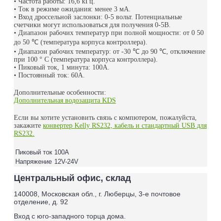
• Частота работы: 16,6 кГц.
• Ток в режиме ожидания: менее 3 мА.
• Вход дроссельной заслонки: 0-5 вольт. Потенциальные
счетчики могут использоваться для получения 0-5В.
• Диапазон рабочих температур при полной мощности: от 0 50
до 50
℃
(температура корпуса контроллера).
• Диапазон рабочих температур: от -30
℃
до 90
℃
, отключение
при 100 ° C (температура корпуса контроллера).
• Пиковый ток, 1 минута: 100А.
• Постоянный ток: 60А.
Дополнительные особенности:
Дополнительная водозащита KDS
Если вы хотите установить связь с компютером, пожалуйста,
закажите
конвертер Kelly RS232, кабель и стандартный USB для
RS232.
Пиковый ток
100A
Напряжение
12V-24V
Центральный офис, склад
140008, Московская обл., г. Люберцы, 3-е почтовое
отделение, д. 92
Вход с юго-западного торца дома.