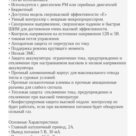
• Используется с двигателем PM или серийных двигателей
• Бюджетный
• Доступна модель сверхвысокой эффективности «E»
• Умный контроллер с мощным микропроцессором.
• Синхронное выпрямление, сверхнизкое падение и быстрая
ШИМ для достижения очень высокой эффективности.
• Контроль напряжения на источнике напряжения 12В и 5В.
• токовая петля управления.
• Аппаратная защита от перегрузки по току.
• Поддержка режима крутящего момента.
• Низкая ЭМС.
• Защита аккумулятора: ограничение тока, предупреждение и
отключение при настраиваемом высоком и низком напряжении
аккумулятора.
• Прочный алюминиевый корпус для максимального отвода
тепла и суровых условий.
• Прочные сильноточные клеммы и прочные авиационные
разъемы для слабого сигнала.
• Тепловая защита: отключение тока, предупреждение и
отключение при высокой температуре.
• Конфигурируемая защита высокой педали: контроллер не
будет работать, если при включении питания будет обнаружен
сильный газ.
Основные Характеристики:
• Главный катушечный привод, 2А.
• Выход питания 5 В, 30 мА.