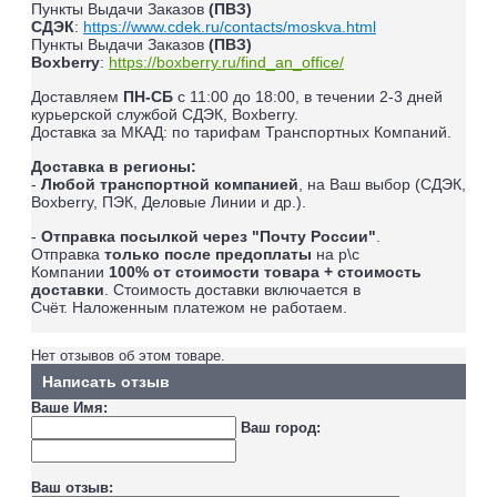
Пункты Выдачи Заказов
(ПВЗ)
СДЭК
:
https://www.cdek.ru/contacts/moskva.html
Пункты Выдачи Заказов
(ПВЗ)
Boxberry
:
https://boxberry.ru/find_an_office/
Доставляем
ПН-СБ
с 11:00 до 18:00, в течении 2-3 дней
курьерской службой СДЭК, Boxberry.
Доставка за МКАД: по тарифам Транспортных Компаний.
Доставка в регионы:
-
Любой транспортной компанией
, на Ваш выбор (СДЭК,
Boxberry, ПЭК, Деловые Линии и др.).
-
Отправка посылкой через "Почту России"
.
Отправка
только после предоплаты
на р\с
Компании
100% от стоимости товара + стоимость
доставки
. Стоимость доставки включается в
Счёт.
Наложенным платежом не работаем
.
Нет отзывов об этом товаре.
Написать отзыв
Ваше Имя:
Ваш город:
Ваш отзыв: