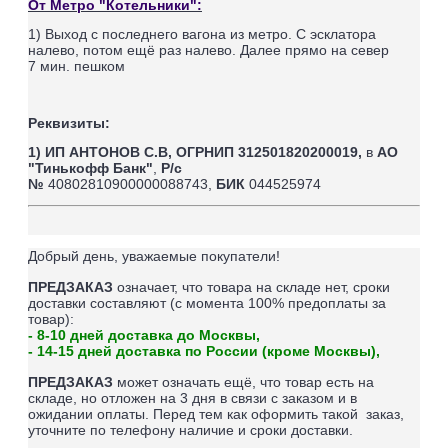
От Метро "Котельники":
1) Выход с последнего вагона из метро. С эсклатора
налево, потом ещё раз налево. Далее прямо на север
7
мин. пешком
Реквизиты:
1) ИП АНТОНОВ С.В,
ОГРНИП 312501820200019,
в
АО
"Тинькофф Банк"
,
Р/с
№
40802810900000088743,
БИК
044525974
Добрый день, уважаемые покупатели!
ПРЕДЗАКАЗ
означает, что товара на складе нет, сроки
доставки составляют (
с момента 100% предоплаты за
товар
):
- 8-10 дней доставка до Москвы,
- 14-15 дней доставка по России (кроме Москвы),
ПРЕДЗАКАЗ
может означать ещё, что товар есть на
складе, но отложен на 3 дня в связи с заказом и в
ожидании оплаты.
Перед тем как оформить такой заказ,
уточните по телефону наличие и сроки доставки.