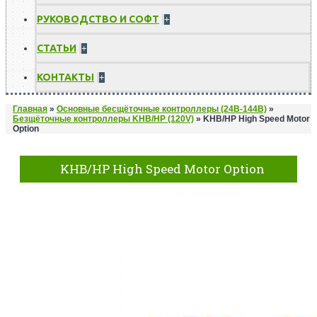
РУКОВОДСТВО И СОФТ
+
СТАТЬИ
+
КОНТАКТЫ
+
Главная
»
Основные бесщёточные контроллеры (24В-144В)
»
Безщёточные контроллеры KHB/HP (120V)
»
KHB/HP High Speed Motor
Option
KHB/HP High Speed Motor Option