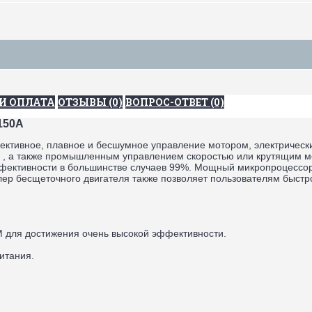
И ОПЛАТА
ОТЗЫВЫ (0)
ВОПРОС-ОТВЕТ (0)
150A
ктивное, плавное и бесшумное управление мотором, электрическ
й , а также промышленным управлением скоростью или крутящим м
ективности в большинстве случаев 99%. Мощный микропроцессор 
р бесщеточного двигателя также позволяет пользователям быстро
М для достижения очень высокой эффективности.
питания.