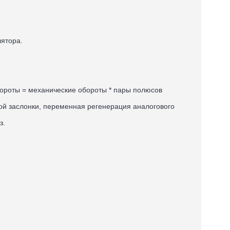
лятора.
бороты = механические обороты * пары полюсов
ой заслонки, переменная регенерация аналогового
з.