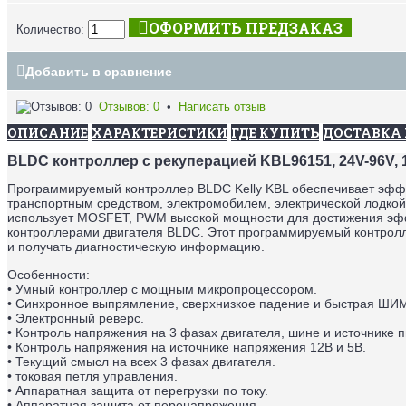
ОФОРМИТЬ ПРЕДЗАКАЗ
Количество:
Добавить в сравнение
Отзывов: 0
•
Написать отзыв
ОПИСАНИЕ
ХАРАКТЕРИСТИКИ
ГДЕ КУПИТЬ
ДОСТАВКА 
BLDC контроллер с рекуперацией KBL96151, 24V-96V, 
Программируемый контроллер BLDC Kelly KBL обеспечивает эффе
транспортным средством, электромобилем, электрической лодко
использует MOSFET, PWM высокой мощности для достижения эфф
контроллерами двигателя BLDC. Этот программируемый контролле
и получать диагностическую информацию.
Особенности:
• Умный контроллер с мощным микропроцессором.
• Синхронное выпрямление, сверхнизкое падение и быстрая ШИ
• Электронный реверс.
• Контроль напряжения на 3 фазах двигателя, шине и источнике 
• Контроль напряжения на источнике напряжения 12В и 5В.
• Текущий смысл на всех 3 фазах двигателя.
• токовая петля управления.
• Аппаратная защита от перегрузки по току.
• Аппаратная защита от перенапряжения.