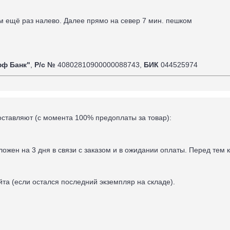
ом ещё раз налево. Далее прямо на север 7
мин. пешком
фф Банк"
,
Р/с №
40802810900000088743,
БИК
044525974
оставляют (
с момента 100% предоплаты за товар
):
тложен на 3 дня в связи с заказом и в ожидании оплаты.
Перед тем к
та (если остался последний экземпляр на складе).