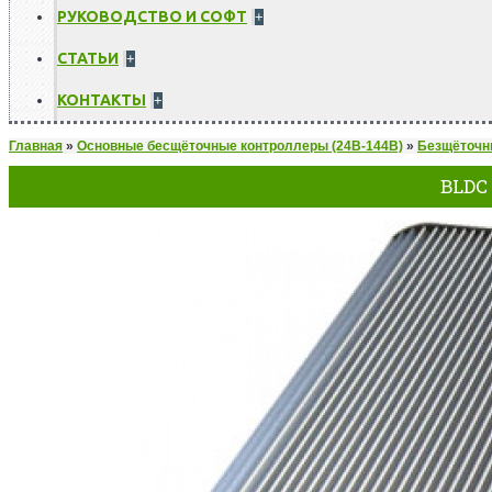
РУКОВОДСТВО И СОФТ
+
СТАТЬИ
+
КОНТАКТЫ
+
Главная
»
Основные бесщёточные контроллеры (24В-144В)
»
Безщёточн
BLDC 