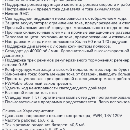
• Поддержка режима крутящего момента, режима скорости и раб
• Настраиваемый предел тока двигателя и тока аккумулятора.
• Низкая ЭМС.
• Светодиодная индикация неисправности с отображением кода.
• Защита аккумулятора: ограничение тока, предупреждение и от
• Прочный алюминиевый корпус для максимального отвода тепла
• Прочные сильноточные клеммы и прочные авиационные разъем
• Тепловая защита: отключение тока, предупреждение и отключе
• Настраиваемые датчики положения Холла 60 или 120 градусов.
• Поддержка двигателей с любым количеством полюсов.
• Стандарт до 40000 об / мин. Дополнительный высокоскоростно
двигателя).
• Поддержка трех режимов рекуперативного торможения: регенер
сигнала 0-5В.
• Конфигурируемая защита высокой педали: контроллер не будет
• Умножение тока: брать меньше тока от батареи, выводить больш
• Простота установки: трехпроводной потенциометр может работа
• PWMable обратный выход тревоги.
• Удалить код неисправности светодиодного драйвера.
• Выходной измеритель тока.
• Стандартный ПК / портативный компьютер для программировани
• Пользовательская программа предоставляется. Легко использова
Основные Характеристики:
• Диапазон напряжения питания контроллера, PWR, 18V-120V
• Частота работы: 16,6 кГц.
• Ток в режиме ожидания батареи: <0,5 мА.
• Ток питания датчика 5 В: 40 мА.