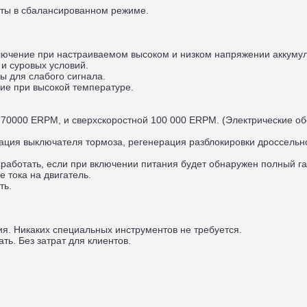
оты в сбалансированном режиме.
ключение при настраиваемом высоком и низком напряжении аккуму
 и суровых условий.
ы для слабого сигнала.
ние при высокой температуре.
й 70000 ERPM, и сверхскоростной 100 000 ERPM. (Электрические о
ация выключателя тормоза, регенерация разблокировки дроссельн
 работать, если при включении питания будет обнаружен полный га
е тока на двигатель.
ть.
я. Никаких специальных инструментов не требуется.
ть. Без затрат для клиентов.