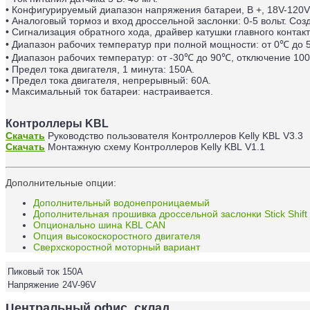
• Конфигурируемый диапазон напряжения батареи, B +, 18V-120V
• Аналоговый тормоз и вход дроссельной заслонки: 0-5 вольт. Со
• Сигнализация обратного хода, драйвер катушки главного контакт
• Диапазон рабочих температур при полной мощности: от 0℃ до 
• Диапазон рабочих температур: от -30℃ до 90℃, отключение 10
• Предел тока двигателя, 1 минута: 150А.
• Предел тока двигателя, непрерывный: 60А.
• Максимальный ток батареи: настраивается.
Контроллеры KBL
Скачать
Руководство пользователя
Контроллеров
Kelly KBL
V3.3
Скачать
Монтажную схему
Контроллеров
Kelly KBL
V1.1
Дополнительные опции:
Дополнительный водонепроницаемый
Дополнительная прошивка дроссельной заслонки Stick Shift
Опционально шина KBL CAN
Опция высокоскоростного двигателя
Сверхскоростной моторный вариант
Пиковый ток
150A
Напряжение
24V-96V
Центральный офис, склад