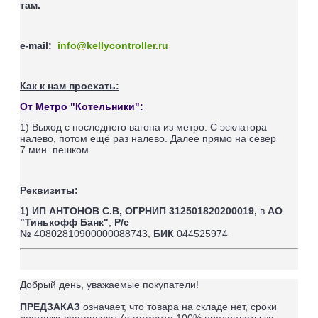
там.
e
mail
:
info@kellycontroller.ru
-
Как к нам проехать:
От Метро "Котельники":
1) Выход с последнего вагона из метро. С эсклатора
налево, потом ещё раз налево. Далее прямо на север
7
мин. пешком
Реквизиты:
1) ИП АНТОНОВ С.В,
ОГРНИП 312501820200019,
в
АО
"Тинькофф Банк"
,
Р/с
№
40802810900000088743,
БИК
044525974
Добрый день, уважаемые покупатели!
ПРЕДЗАКАЗ
означает, что товара на складе нет, сроки