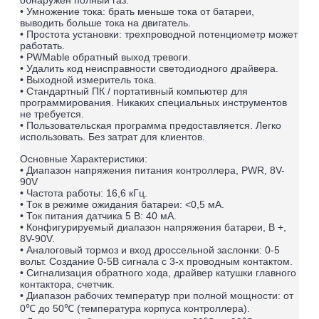
• Умножение тока: брать меньше тока от батареи,
выводить больше тока на двигатель.
• Простота установки: трехпроводной потенциометр может
работать.
• PWMable обратный выход тревоги.
• Удалить код неисправности светодиодного драйвера.
• Выходной измеритель тока.
• Стандартный ПК / портативный компьютер для
программирования. Никаких специальных инструментов
не требуется.
• Пользовательская программа предоставляется. Легко
использовать. Без затрат для клиентов.
Основные Характеристики:
• Диапазон напряжения питания контроллера, PWR, 8V-
90V
• Частота работы: 16,6 кГц.
• Ток в режиме ожидания батареи: <0,5 мА.
• Ток питания датчика 5 В: 40 мА.
• Конфигурируемый диапазон напряжения батареи, B +,
8V-90V.
• Аналоговый тормоз и вход дроссельной заслонки: 0-5
вольт. Создание 0-5В сигнала с 3-х проводным контактом.
• Сигнализация обратного хода, драйвер катушки главного
контактора, счетчик.
• Диапазон рабочих температур при полной мощности: от
0℃ до 50℃ (температура корпуса контроллера).