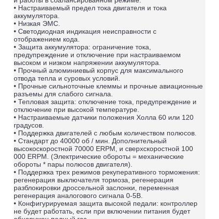
• Настраиваемый предел тока двигателя и тока
аккумулятора.
• Низкая ЭМС.
• Светодиодная индикация неисправности с
отображением кода.
• Защита аккумулятора: ограничение тока,
предупреждение и отключение при настраиваемом
высоком и низком напряжении аккумулятора.
• Прочный алюминиевый корпус для максимального
отвода тепла и суровых условий.
• Прочные сильноточные клеммы и прочные авиационные
разъемы для слабого сигнала.
• Тепловая защита: отключение тока, предупреждение и
отключение при высокой температуре.
• Настраиваемые датчики положения Холла 60 или 120
градусов.
• Поддержка двигателей с любым количеством полюсов.
• Стандарт до 40000 об / мин. Дополнительный
высокоскоростной 70000 ERPM, и сверхскоростной 100
000 ERPM. (Электрические обороты = механические
обороты * пары полюсов двигателя).
• Поддержка трех режимов рекуперативного торможения:
регенерация выключателя тормоза, регенерация
разблокировки дроссельной заслонки, переменная
регенерация аналогового сигнала 0-5В.
• Конфигурируемая защита высокой педали: контроллер
не будет работать, если при включении питания будет
обнаружен полный газ.