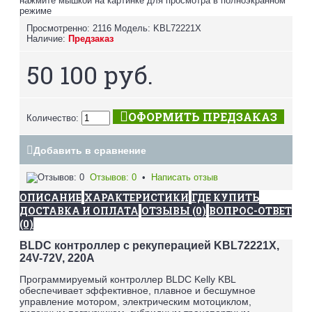
нажмите мышкой на картинке для просмотра в полноэкранном
режиме
Просмотренно: 2116
Модель:
KBL72221X
Наличие:
Предзаказ
50 100 руб.
ОФОРМИТЬ ПРЕДЗАКАЗ
Количество:
Добавить в сравнение
Отзывов: 0
•
Написать отзыв
ОПИСАНИЕ
ХАРАКТЕРИСТИКИ
ГДЕ КУПИТЬ
ДОСТАВКА И ОПЛАТА
ОТЗЫВЫ (0)
ВОПРОС-ОТВЕТ
(0)
BLDC контроллер с рекуперацией KBL72221X,
24V-72V, 220A
Программируемый контроллер BLDC Kelly KBL
обеспечивает эффективное, плавное и бесшумное
управление мотором, электрическим мотоциклом,