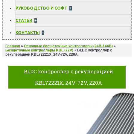
РУКОВОДСТВО И СОФТ
+
СТАТЬИ
+
КОНТАКТЫ
+
Главная
»
Основные бесщёточные контроллеры (24В-144В)
»
Безщёточные контроллеры KBL (72V)
»
BLDC контроллер с
рекуперацией KBL72221X, 24V-72V, 220A
BLDC контроллер с рекуперацией
KBL72221X, 24V-72V, 220A