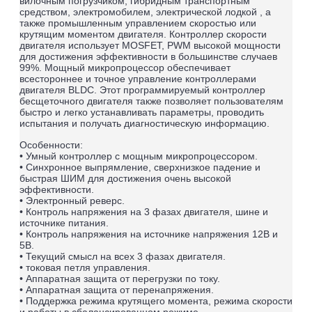
вилочным погрузчиком, гибридным транспортным
средством, электромобилем, электрической лодкой , а
также промышленным управлением скоростью или
крутящим моментом двигателя. Контроллер скорости
двигателя использует MOSFET, PWM высокой мощности
для достижения эффективности в большинстве случаев
99%. Мощный микропроцессор обеспечивает
всестороннее и точное управление контроллерами
двигателя BLDC. Этот программируемый контроллер
бесщеточного двигателя также позволяет пользователям
быстро и легко устанавливать параметры, проводить
испытания и получать диагностическую информацию.
Особенности:
• Умный контроллер с мощным микропроцессором.
• Синхронное выпрямление, сверхнизкое падение и
быстрая ШИМ для достижения очень высокой
эффективности.
• Электронный реверс.
• Контроль напряжения на 3 фазах двигателя, шине и
источнике питания.
• Контроль напряжения на источнике напряжения 12В и
5В.
• Текущий смысл на всех 3 фазах двигателя.
• токовая петля управления.
• Аппаратная защита от перегрузки по току.
• Аппаратная защита от перенапряжения.
• Поддержка режима крутящего момента, режима скорости
и работы в сбалансированном режиме.