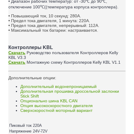
• Диапазон рабочих температур: от -30℃ до 90℃,
отключение 100℃((температура корпуса контроллера).
• Повышающий ток, 10 секунд: 280А.
• Предел тока двигателя, 1 минута: 220А.
• Предел тока двигателя, непрерывный: 112А.
• Максимальный ток батареи: настраивается.
Контроллеры KBL
Скачать
Руководство пользователя
Контроллеров
Kelly
KBL
V3.3
Скачать
Монтажную схему
Контроллеров
Kelly KBL
V1.1
Дополнительные опции:
Дополнительный водонепроницаемый
Дополнительная прошивка дроссельной заслонки
Stick Shift
Опционально шина KBL CAN
Опция высокоскоростного двигателя
Сверхскоростной моторный вариант
Пиковый ток
220A
Напряжение
24V-72V