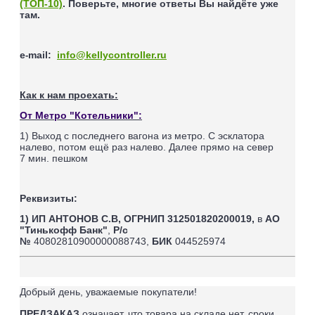
(ТОП-10)
. Поверьте, многие ответы Вы найдёте уже
там.
e
mail
:
info@kellycontroller.ru
-
Как к нам проехать:
От Метро "Котельники":
1) Выход с последнего вагона из метро. С эсклатора
налево, потом ещё раз налево. Далее прямо на север
7
мин. пешком
Реквизиты:
1) ИП АНТОНОВ С.В,
ОГРНИП 312501820200019,
в
АО
"Тинькофф Банк"
,
Р/с
№
40802810900000088743,
БИК
044525974
Добрый день, уважаемые покупатели!
ПРЕДЗАКАЗ
означает, что товара на складе нет, сроки