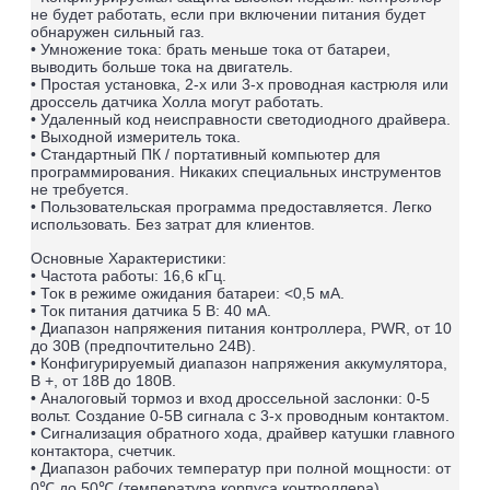
не будет работать, если при включении питания будет
обнаружен сильный газ.
• Умножение тока: брать меньше тока от батареи,
выводить больше тока на двигатель.
• Простая установка, 2-х или 3-х проводная кастрюля или
дроссель датчика Холла могут работать.
• Удаленный код неисправности светодиодного драйвера.
• Выходной измеритель тока.
• Стандартный ПК / портативный компьютер для
программирования. Никаких специальных инструментов
не требуется.
• Пользовательская программа предоставляется. Легко
использовать. Без затрат для клиентов.
Основные Характеристики:
• Частота работы: 16,6 кГц.
• Ток в режиме ожидания батареи: <0,5 мА.
• Ток питания датчика 5 В: 40 мА.
• Диапазон напряжения питания контроллера, PWR, от 10
до 30В (предпочтительно 24В).
• Конфигурируемый диапазон напряжения аккумулятора,
B +, от 18В до 180В.
• Аналоговый тормоз и вход дроссельной заслонки: 0-5
вольт. Создание 0-5В сигнала с 3-х проводным контактом.
• Сигнализация обратного хода, драйвер катушки главного
контактора, счетчик.
• Диапазон рабочих температур при полной мощности: от
0
℃
до 50℃ (температура корпуса контроллера).