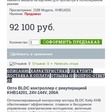
нажмите мышкой на картинке для просмотра в полноэкранном
режиме
Просмотренно: 2189
Модель:
KHB14201
Наличие:
Предзаказ
92 100 руб.
ОФОРМИТЬ ПРЕДЗАКАЗ
Количество:
Добавить в сравнение
Отзывов: 0
•
Написать отзыв
ОПИСАНИЕ
ХАРАКТЕРИСТИКИ
ГДЕ КУПИТЬ
ДОСТАВКА И ОПЛАТА
ОТЗЫВЫ (0)
ВОПРОС-ОТВЕТ
(0)
Опто BLDC контроллер с рекуперацией
KHB14201, 24V-144V, 200A
Оптоизолированный контроллер мотора BLDC Kelly KHB
обеспечивает эффективное, плавное и бесшумное
управление электрическим мотоциклом, вилочным