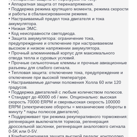
• Аппаратная защита от перенапряжения.
• Поддержка режима крутящего момента, режима скорости
и работы в сбалансированном режиме.
• Настраиваемый предел тока двигателя и тока
аккумулятора.
• Низкая ЭМС.
• Код неисправности светодиода.
• Защита аккумулятора: ограничение тока,
предупреждение и отключение при настраиваемом
высоком и низком напряжении аккумулятора.
• Прочный алюминиевый корпус для максимального
отвода тепла и суровых условий.
• Прочные сильноточные клеммы и прочные авиационные
разъемы для слабого сигнала.
• Тепловая защита: отключение тока, предупреждение и
отключение при высокой температуре.
• Настраиваемые датчики положения Холла 60 или 120
градусов.
• Поддержка двигателей с любым количеством полюсов.
• Стандарт до 40000 об / мин. Опционально: высокая
скорость 70000 ERPM и сверхвысокая скорость 100000
ERPM (электрические обороты = механические обороты в
минуту * пары полюсов двигателя).
• Поддерживает три режима рекуперативного торможения:
регенерация выключателя тормоза, регенерация
дроссельной заслонки, регенерация аналогового сигнала
0-5K или 0-5V.
• Конфигурируемая защита высокой педали: контроллер