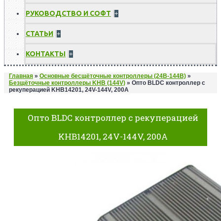
РУКОВОДСТВО И СОФТ
+
СТАТЬИ
+
КОНТАКТЫ
+
Главная
»
Основные бесщёточные контроллеры (24В-144В)
»
Безщёточные контроллеры KHB (144V)
»
Опто BLDC контроллер с
рекуперацией KHB14201, 24V-144V, 200A
Опто BLDC контроллер с рекуперацией
KHB14201, 24V-144V, 200A