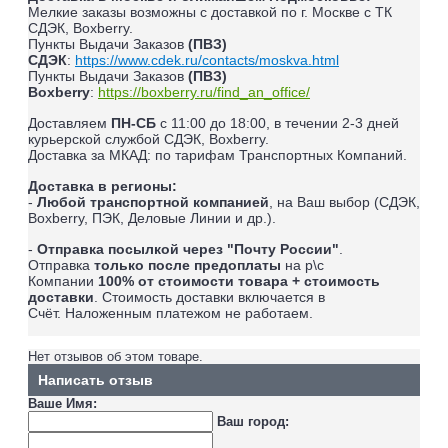
Мелкие заказы возможны с доставкой по г. Москве с ТК
СДЭК, Boxberry.
Пункты Выдачи Заказов
(ПВЗ)
СДЭК
:
https://www.cdek.ru/contacts/moskva.html
Пункты Выдачи Заказов
(ПВЗ)
Boxberry
:
https://boxberry.ru/find_an_office/
Доставляем
ПН-СБ
с 11:00 до 18:00, в течении 2-3 дней
курьерской службой СДЭК, Boxberry.
Доставка за МКАД: по тарифам Транспортных Компаний.
Доставка в регионы:
-
Любой транспортной компанией
, на Ваш выбор (СДЭК,
Boxberry, ПЭК, Деловые Линии и др.).
-
Отправка посылкой через "Почту России"
.
Отправка
только после предоплаты
на р\с
Компании
100% от стоимости товара + стоимость
доставки
. Стоимость доставки включается в
Счёт.
Наложенным платежом не работаем
.
Нет отзывов об этом товаре.
Написать отзыв
Ваше Имя:
Ваш город: