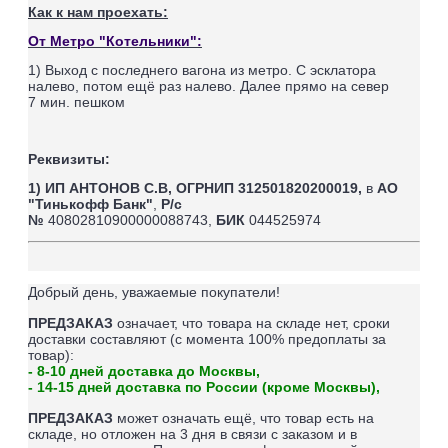
Как к нам проехать:
От Метро "Котельники":
1) Выход с последнего вагона из метро. С эсклатора
налево, потом ещё раз налево. Далее прямо на север
7
мин. пешком
Реквизиты:
1) ИП АНТОНОВ С.В,
ОГРНИП 312501820200019,
в
АО
"Тинькофф Банк"
,
Р/с
№
40802810900000088743,
БИК
044525974
Добрый день, уважаемые покупатели!
ПРЕДЗАКАЗ
означает, что товара на складе нет, сроки
доставки составляют (
с момента 100% предоплаты за
товар
):
- 8-10 дней доставка до Москвы,
- 14-15 дней доставка по России (кроме Москвы),
ПРЕДЗАКАЗ
может означать ещё, что товар есть на
складе, но отложен на 3 дня в связи с заказом и в