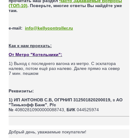
прочитать наш раздел
Часто Задаваемые Вопросы
(ТОП-10)
. Поверьте, многие ответы Вы найдёте уже
там.
e
mail
:
info@kellycontroller.ru
-
Как к нам проехать:
От Метро "Котельники":
1) Выход с последнего вагона из метро. С эсклатора
налево, потом ещё раз налево. Далее прямо на север
7
мин. пешком
Реквизиты:
1) ИП АНТОНОВ С.В,
ОГРНИП 312501820200019,
в
АО
"Тинькофф Банк"
,
Р/с
№
40802810900000088743,
БИК
044525974
Добрый день, уважаемые покупатели!