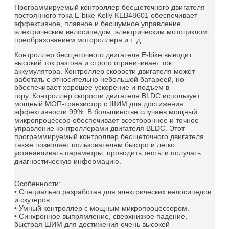
Программируемый контроллер бесщеточного двигателя
постоянного тока E-bike Kelly KEB48601 обеспечивает
эффективное, плавное и бесшумное управление
электрическим велосипедом, электрическим мотоциклом,
преобразованием мотороллера и т. д.
Контроллер бесщеточного двигателя E-bike выводит
высокий ток разгона и строго ограничивает ток
аккумулятора.
Контроллер скорости двигателя может
работать с относительно небольшой батареей, но
обеспечивает хорошее ускорение и подъем в
гору.
Контроллер скорости двигателя BLDC использует
мощный МОП-транзистор с ШИМ для достижения
эффективности 99%.
В большинстве случаев мощный
микропроцессор обеспечивает всестороннее и точное
управление контроллерами двигателя BLDC.
Этот
программируемый контроллер бесщеточного двигателя
также позволяет пользователям быстро и легко
устанавливать параметры, проводить тесты и получать
диагностическую информацию.
Особенности:
• Специально разработан для электрических велосипедов
и скутеров.
• Умный контроллер с мощным микропроцессором.
• Синхронное выпрямление, сверхнизкое падение,
быстрая ШИМ для достижения очень высокой