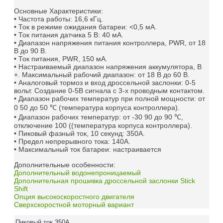
Основные Характеристики:
• Частота работы: 16,6 кГц.
• Ток в режиме ожидания батареи: <0,5 мА.
• Ток питания датчика 5 В: 40 мА.
• Диапазон напряжения питания контроллера, PWR, от 18
В до 90 В.
• Ток питания, PWR, 150 мА.
• Настраиваемый диапазон напряжения аккумулятора, B
+.
Максимальный рабочий диапазон: от 18 В до 60 В.
• Аналоговый тормоз и вход дроссельной заслонки: 0-5
вольт.
Создание 0-5В сигнала с 3-х проводным контактом.
• Диапазон рабочих температур при полной мощности: от
0 50 до 50 ℃ (температура корпуса контроллера).
• Диапазон рабочих температур: от -30 90 до 90 ℃,
отключение 100 ((температура корпуса контроллера).
• Пиковый фазный ток, 10 секунд: 350А.
• Предел непрерывного тока: 140А.
• Максимальный ток батареи: настраивается
Дополнительные особенности:
Дополнительный водонепроницаемый
Дополнительная прошивка дроссельной заслонки Stick
Shift
Опция высокоскоростного двигателя
Сверхскоростной моторный вариант
Пиковый ток
350A