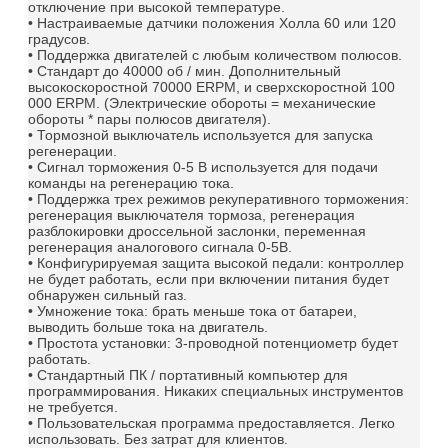
отключение при высокой температуре.
• Настраиваемые датчики положения Холла 60 или 120
градусов.
• Поддержка двигателей с любым количеством полюсов.
• Стандарт до 40000 об / мин.
Дополнительный
высокоскоростной 70000 ERPM, и сверхскоростной 100
000 ERPM.
(Электрические обороты = механические
обороты * пары полюсов двигателя).
• Тормозной выключатель используется для запуска
регенерации.
• Сигнал торможения 0-5 В используется для подачи
команды на регенерацию тока.
• Поддержка трех режимов рекуперативного торможения:
регенерация выключателя тормоза, регенерация
разблокировки дроссельной заслонки, переменная
регенерация аналогового сигнала 0-5В.
• Конфигурируемая защита высокой педали: контроллер
не будет работать, если при включении питания будет
обнаружен сильный газ.
• Умножение тока: брать меньше тока от батареи,
выводить больше тока на двигатель.
• Простота установки: 3-проводной потенциометр будет
работать.
• Стандартный ПК / портативный компьютер для
программирования.
Никаких специальных инструментов
не требуется.
• Пользовательская программа предоставляется.
Легко
использовать.
Без затрат для клиентов.