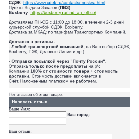
СДЭК
:
https://www.cdek.ru/contacts/moskva.html
Пункты Выдачи Заказов
(ПВЗ)
Boxberry
:
https://boxberry.ru/find_an_office/
Доставляем
ПН-СБ
с 11:00 до 18:00, в течении 2-3 дней
курьерской службой СДЭК, Boxberry.
Доставка за МКАД: по тарифам Транспортных Компаний.
Доставка в регионы:
-
Любой транспортной компанией
, на Ваш выбор (СДЭК,
Boxberry, ПЭК, Деловые Линии и др.).
-
Отправка посылкой через "Почту России"
.
Отправка
только после предоплаты
на р\с
Компании
100% от стоимости товара + стоимость
доставки
. Стоимость доставки включается в
Счёт.
Наложенным платежом не работаем
.
Нет отзывов об этом товаре.
Написать отзыв
Ваше Имя:
Ваш город:
Ваш отзыв: