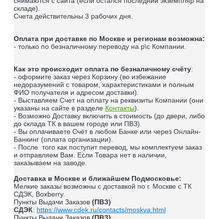
снимаются с сайта (если остался последний экземпляр на
складе).
Счета действительны 3 рабочих дня.
Оплата при доставке по Москве и регионам возможна:
- только по безналичному переводу на р\с Компании.
Как это происходит оплата по безналичному счёту
:
- оформите заказ через Корзину (во избежание
недоразумений с товаром, характеристиками и полным
ФИО получателя и адресом доставки).
- Выставляем Счет на оплату на реквизиты Компании (они
указаны на сайте в разделе
Контакты
).
- Возможно Доставку включить в стоимость (до двери, либо
до склада ТК в вашем городе или ПВЗ).
- Вы оплачиваете Счёт в любом Банке или через Онлайн-
Банкинг (оплата организации).
- После того как поступит перевод, мы комплектуем заказ
и отправляем Вам. Если Товара нет в наличии,
заказываем на заводе.
Доставка в Москве и ближайшем Подмосковье:
Мелкие заказы возможны с доставкой по г. Москве с ТК
СДЭК, Boxberry.
Пункты Выдачи Заказов
(ПВЗ)
СДЭК
:
https://www.cdek.ru/contacts/moskva.html
Пункты Выдачи Заказов
(ПВЗ)