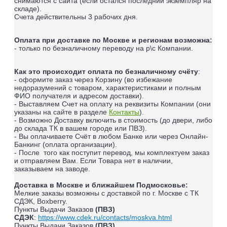
снимаются с сайта (если остался последний экземпляр на
складе).
Счета действительны 3 рабочих дня.
Оплата при доставке по Москве и регионам возможна:
- только по безналичному переводу на р\с Компании.
Как это происходит оплата по безналичному счёту
:
- оформите заказ через Корзину (во избежание
недоразумений с товаром, характеристиками и полным
ФИО получателя и адресом доставки).
- Выставляем Счет на оплату на реквизиты Компании (они
указаны на сайте в разделе
Контакты
).
- Возможно Доставку включить в стоимость (до двери, либо
до склада ТК в вашем городе или ПВЗ).
- Вы оплачиваете Счёт в любом Банке или через Онлайн-
Банкинг (оплата организации).
- После того как поступит перевод, мы комплектуем заказ
и отправляем Вам. Если Товара нет в наличии,
заказываем на заводе.
Доставка в Москве и ближайшем Подмосковье:
Мелкие заказы возможны с доставкой по г. Москве с ТК
СДЭК, Boxberry.
Пункты Выдачи Заказов
(ПВЗ)
СДЭК
:
https://www.cdek.ru/contacts/moskva.html
Пункты Выдачи Заказов
(ПВЗ)