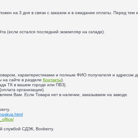
тложен на 3 дня в связи с заказом и в ожидании оплаты.
Перед тем к
та (если остался последний экземпляр на складе).
 товаром, характеристиками и полным ФИО получателя и адресом д
ы на сайте в разделе
Контакты
).
лада ТК в вашем городе или ПВЗ).
(оплата организации).
авляем Вам. Если Товара нет в наличии, заказываем на заводе.
erry.
/moskva.html
_office/
ой службой СДЭК, Boxberry.