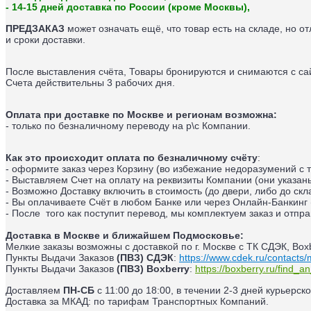
- 14-15 дней доставка по России (кроме Москвы),
ПРЕДЗАКАЗ
может означать ещё, что товар есть на складе, но о
и сроки доставки.
После выставления счёта, Товары бронируются и снимаются с сай
Счета действительны 3 рабочих дня.
Оплата при доставке по Москве и регионам возможна:
- только по безналичному переводу на р\с Компании.
Как это происходит оплата по безналичному счёту
:
- оформите заказ через Корзину (во избежание недоразумений с
- Выставляем Счет на оплату на реквизиты Компании (они указан
- Возможно Доставку включить в стоимость (до двери, либо до ск
- Вы оплачиваете Счёт в любом Банке или через Онлайн-Банкинг 
- После того как поступит перевод, мы комплектуем заказ и отпр
Доставка в Москве и ближайшем Подмосковье:
Мелкие заказы возможны с доставкой по г. Москве с ТК СДЭК, Boxb
Пункты Выдачи Заказов
(ПВЗ) СДЭК
:
https://www.cdek.ru/contacts
Пункты Выдачи Заказов
(ПВЗ) Boxberry
:
https://boxberry.ru/find_an
Доставляем
ПН-СБ
с 11:00 до 18:00, в течении 2-3 дней курьерск
Доставка за МКАД: по тарифам Транспортных Компаний.