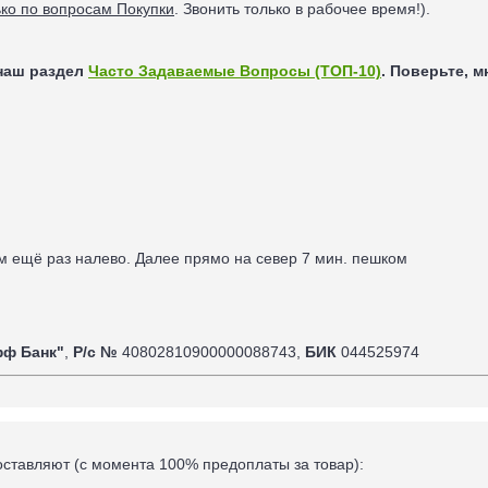
ько по вопросам Покупки
. Звонить только в рабочее время!).
наш раздел
Часто Задаваемые Вопросы (ТОП-10)
. Поверьте, 
ом ещё раз налево. Далее прямо на север 7
мин. пешком
фф Банк"
,
Р/с №
40802810900000088743,
БИК
044525974
оставляют (
с момента 100% предоплаты за товар
):